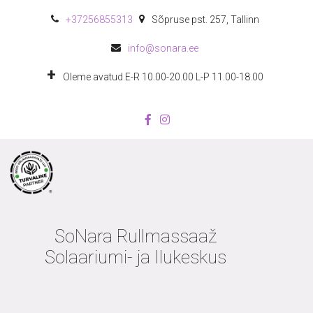
+372
56855313
Sõpruse pst. 257
,
Tallinn
info@sonara.ee
Oleme avatud E-R 10.00-20.00 L-P 11.00-18.00
SoNara Rullmassaaž
Solaariumi- ja Ilukeskus