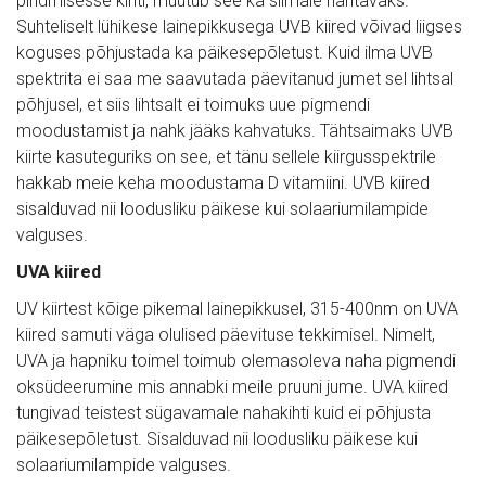
pindmisesse kihti, muutub see ka silmale nähtavaks. 
Suhteliselt lühikese lainepikkusega UVB kiired võivad liigses 
koguses põhjustada ka päikesepõletust. Kuid ilma UVB 
spektrita ei saa me saavutada päevitanud jumet sel lihtsal 
põhjusel, et siis lihtsalt ei toimuks uue pigmendi 
moodustamist ja nahk jääks kahvatuks. Tähtsaimaks UVB 
kiirte kasuteguriks on see, et tänu sellele kiirgusspektrile 
hakkab meie keha moodustama D vitamiini. UVB kiired 
sisalduvad nii loodusliku päikese kui solaariumilampide 
valguses.
UVA kiired
UV kiirtest kõige pikemal lainepikkusel, 315-400nm on UVA 
kiired samuti väga olulised päevituse tekkimisel. Nimelt, 
UVA ja hapniku toimel toimub olemasoleva naha pigmendi 
oksüdeerumine mis annabki meile pruuni jume. UVA kiired 
tungivad teistest sügavamale nahakihti kuid ei põhjusta 
päikesepõletust. Sisalduvad nii loodusliku päikese kui 
solaariumilampide valguses.