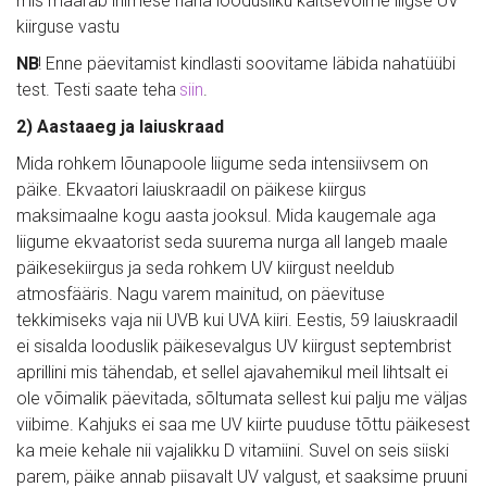
mis määrab inimese naha loodusliku kaitsevõime liigse UV 
kiirguse vastu
NB
! Enne päevitamist kindlasti soovitame läbida nahatüübi 
test. Testi saate teha 
siin
.
2) Aastaaeg ja laiuskraad
Mida rohkem lõunapoole liigume seda intensiivsem on 
päike. Ekvaatori laiuskraadil on päikese kiirgus 
maksimaalne kogu aasta jooksul. Mida kaugemale aga 
liigume ekvaatorist seda suurema nurga all langeb maale 
päikesekiirgus ja seda rohkem UV kiirgust neeldub 
atmosfääris. Nagu varem mainitud, on päevituse 
tekkimiseks vaja nii UVB kui UVA kiiri. Eestis, 59 laiuskraadil 
ei sisalda looduslik päikesevalgus UV kiirgust septembrist 
aprillini mis tähendab, et sellel ajavahemikul meil lihtsalt ei 
ole võimalik päevitada, sõltumata sellest kui palju me väljas 
viibime. Kahjuks ei saa me UV kiirte puuduse tõttu päikesest 
ka meie kehale nii vajalikku D vitamiini. Suvel on seis siiski 
parem, päike annab piisavalt UV valgust, et saaksime pruuni 