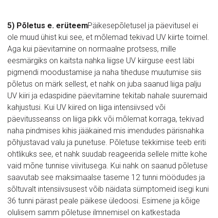
5) Põletus e. erüteem
Päikesepõletusel ja päevitusel ei 
ole muud ühist kui see, et mõlemad tekivad UV kiirte toimel. 
Aga kui päevitamine on normaalne protsess, mille 
eesmärgiks on kaitsta nahka liigse UV kiirguse eest läbi 
pigmendi moodustamise ja naha tiheduse muutumise siis 
põletus on märk sellest, et nahk on juba saanud liiga palju 
UV kiiri ja edaspidine päevitamine tekitab nahale suuremaid 
kahjustusi. Kui UV kiired on liiga intensiivsed või 
päevitusseanss on liiga pikk või mõlemat korraga, tekivad 
naha pindmises kihis jääkained mis imendudes pärisnahka 
põhjustavad valu ja punetuse. Põletuse tekkimise teeb eriti 
ohtlikuks see, et nahk suudab reageerida sellele mitte kohe 
vaid mõne tunnise viivitusega. Kui nahk on saanud põletuse 
saavutab see maksimaalse taseme 12 tunni möödudes ja 
sõltuvalt intensiivsusest võib näidata sümptomeid isegi kuni 
36 tunni pärast peale päikese üledoosi. Esimene ja kõige 
olulisem samm põletuse ilmnemisel on katkestada 