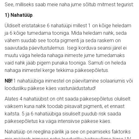
See, milliseks saab meie naha jume sõltub mitmest tegurist:
1) Nahatüüp
.
Üldiselt eristatakse 6 nahatüüpi millest 1 on kõige heledam 
ja 6 kõige tumedama tooniga. Mida heledam nahk, seda 
vähem suudab see toota pigmenti ja seda raskem on 
saavutada päevitustulemus. Isegi korduva seansi järel ei 
muutu väga heleda nahaga inimeste jume tumedamaks 
vaid nahk jääb pigem punaka tooniga. Samuti on heleda 
nahaga inimestel kerge tekkima päikesepõletus.
NB!
 1 nahatüübiga inimestel on päevitamine solaariumis või 
loodusliku päikese käes vastunäidustatud!
Alates 4 nahatüübist on oht saada päikesepõletus oluliselt 
väiksem kuna nahk toodab piisavalt pigmenti, et ennast 
kaitsta. 5 ja 6 nahatüübiga sisuliselt puudub risk saada 
päikesepõletus ka väga intensiivse päikese käes.
Nahatüüp on reeglina pärilik ja see on peamiseks faktoriks 