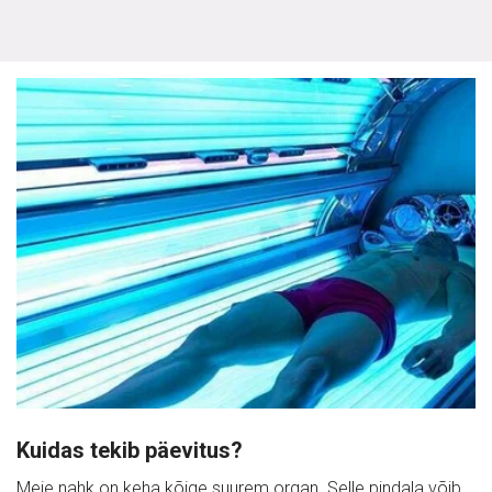
Kuidas tekib päevitus? 
Meie nahk on keha kõige suurem organ. Selle pindala võib 