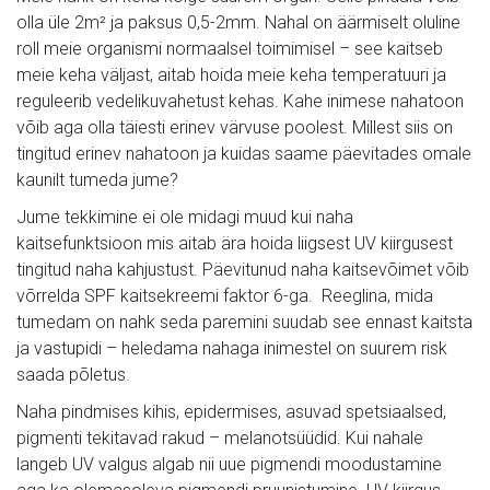
olla üle 2m² ja paksus 0,5-2mm. Nahal on äärmiselt oluline 
roll meie organismi normaalsel toimimisel – see kaitseb 
meie keha väljast, aitab hoida meie keha temperatuuri ja 
reguleerib vedelikuvahetust kehas. Kahe inimese nahatoon 
võib aga olla täiesti erinev värvuse poolest. Millest siis on 
tingitud erinev nahatoon ja kuidas saame päevitades omale 
kaunilt tumeda jume?
Jume tekkimine ei ole midagi muud kui naha 
kaitsefunktsioon mis aitab ära hoida liigsest UV kiirgusest 
tingitud naha kahjustust. Päevitunud naha kaitsevõimet võib 
võrrelda SPF kaitsekreemi faktor 6-ga.  Reeglina, mida 
tumedam on nahk seda paremini suudab see ennast kaitsta 
ja vastupidi – heledama nahaga inimestel on suurem risk 
saada põletus.
Naha pindmises kihis, epidermises, asuvad spetsiaalsed, 
pigmenti tekitavad rakud – melanotsüüdid. Kui nahale 
langeb UV valgus algab nii uue pigmendi moodustamine 