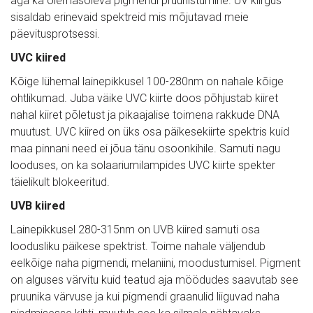
aga ka olemasoleva pigmendi pruunistumine. UV kiirgus 
sisaldab erinevaid spektreid mis mõjutavad meie 
päevitusprotsessi.
UVC kiired
Kõige lühemal lainepikkusel 100-280nm on nahale kõige 
ohtlikumad. Juba väike UVC kiirte doos põhjustab kiiret 
nahal kiiret põletust ja pikaajalise toimena rakkude DNA 
muutust. UVC kiired on üks osa päikesekiirte spektris kuid 
maa pinnani need ei jõua tänu osoonkihile. Samuti nagu 
looduses, on ka solaariumilampides UVC kiirte spekter 
täielikult blokeeritud.
UVB kiired
Lainepikkusel 280-315nm on UVB kiired samuti osa 
loodusliku päikese spektrist. Toime nahale väljendub 
eelkõige naha pigmendi, melaniini, moodustumisel. Pigment 
on alguses värvitu kuid teatud aja möödudes saavutab see 
pruunika värvuse ja kui pigmendi graanulid liiguvad naha 