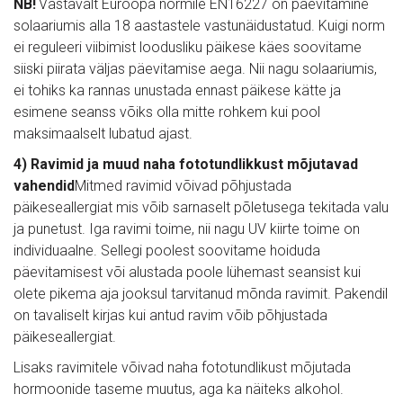
NB!
 Vastavalt Euroopa normile EN16227 on päevitamine 
solaariumis alla 18 aastastele vastunäidustatud. Kuigi norm 
ei reguleeri viibimist loodusliku päikese käes soovitame 
siiski piirata väljas päevitamise aega. Nii nagu solaariumis, 
ei tohiks ka rannas unustada ennast päikese kätte ja 
esimene seanss võiks olla mitte rohkem kui pool 
maksimaalselt lubatud ajast.
4) Ravimid ja muud naha fototundlikkust mõjutavad 
vahendid
Mitmed ravimid võivad põhjustada 
päikeseallergiat mis võib sarnaselt põletusega tekitada valu 
ja punetust. Iga ravimi toime, nii nagu UV kiirte toime on 
individuaalne. Sellegi poolest soovitame hoiduda 
päevitamisest või alustada poole lühemast seansist kui 
olete pikema aja jooksul tarvitanud mõnda ravimit. Pakendil 
on tavaliselt kirjas kui antud ravim võib põhjustada 
päikeseallergiat.
Lisaks ravimitele võivad naha fototundlikust mõjutada 
hormoonide taseme muutus, aga ka näiteks alkohol.