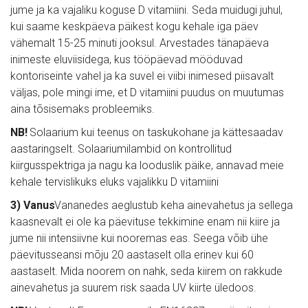
jume ja ka vajaliku koguse D vitamiini. Seda muidugi juhul, 
kui saame keskpäeva päikest kogu kehale iga päev 
vähemalt 15-25 minuti jooksul. Arvestades tänapäeva 
inimeste eluviisidega, kus tööpäevad mööduvad 
kontoriseinte vahel ja ka suvel ei viibi inimesed piisavalt 
väljas, pole mingi ime, et D vitamiini puudus on muutumas 
aina tõsisemaks probleemiks.
NB!
 Solaarium kui teenus on taskukohane ja kättesaadav 
aastaringselt. Solaariumilambid on kontrollitud 
kiirgusspektriga ja nagu ka looduslik päike, annavad meie 
kehale tervislikuks eluks vajalikku D vitamiini
3) Vanus
Vananedes aeglustub keha ainevahetus ja sellega 
kaasnevalt ei ole ka päevituse tekkimine enam nii kiire ja 
jume nii intensiivne kui nooremas eas. Seega võib ühe 
päevitusseansi mõju 20 aastaselt olla erinev kui 60 
aastaselt. Mida noorem on nahk, seda kiirem on rakkude 
ainevahetus ja suurem risk saada UV kiirte üledoos.