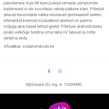
päevitamine. Kuni 48 tunni jooksul viimaste sümptomite 
kadumisest ei ole soovitatav viibida päikese käes. Põletust 
aitavad leevendada nahka niisutavad spetsiaalselt selleks 
ettenähtud kreemid, looduslikest ainetest on parima 
mõjuga aloe baasil tehtud geelid. Põletuse ärahoidmiseks 
peaks eelkõige tundma oma naha UV taluvust ja mitte 
ületama seda.
Infoallikas: solaariumikoda.ee
MySonara OÜ, reg. nr. 16309490 