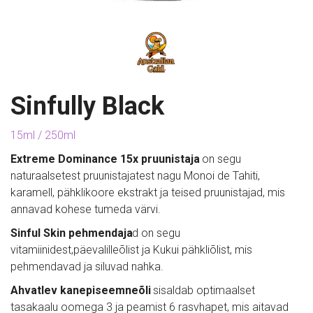
Sinfully Black
15ml / 250ml
Extreme Dominance 15x pruunistaja
 on segu 
naturaalsetest pruunistajatest nagu Monoi de Tahiti, 
karamell, pähklikoore ekstrakt ja teised pruunistajad, mis 
annavad kohese tumeda värvi.
Sinful Skin pehmendaja
d on segu 
vitamiinidest,päevalilleõlist ja Kukui pähkliõlist, mis 
pehmendavad ja siluvad nahka.
Ahvatlev kanepiseemneõli
 sisaldab optimaalset 
tasakaalu oomega 3 ja peamist 6 rasvhapet, mis aitavad 