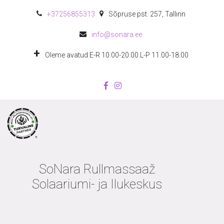
+372
56855313
Sõpruse pst. 257
,
Tallinn
info@sonara.ee
Oleme avatud E-R 10.00-20.00 L-P 11.00-18.00
SoNara Rullmassaaž
Solaariumi- ja Ilukeskus