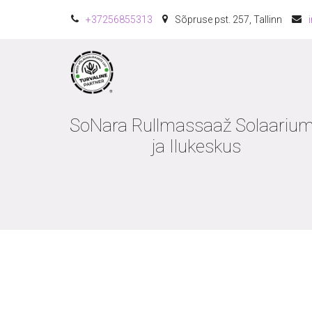
+372
56855313
Sõpruse pst. 257
,
Tallinn
SoNara Rullmassaaž Solaarium
ja Ilukeskus