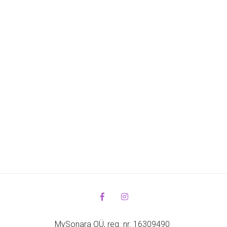
MySonara OÜ, reg. nr. 16309490 