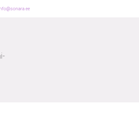
info@sonara.ee
i-