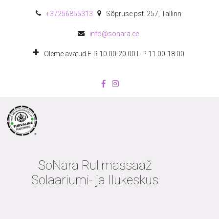
+372
56855313
Sõpruse pst. 257
,
Tallinn
info@sonara.ee
Oleme avatud E-R 10.00-20.00 L-P 11.00-18.00
SoNara Rullmassaaž
Solaariumi- ja Ilukeskus