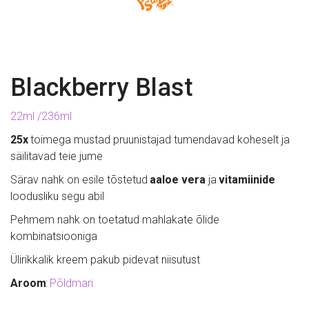
Blackberry Blast
22ml /236ml
25x 
toimega mustad pruunistajad tumendavad koheselt ja 
säilitavad teie jume
Särav nahk on esile tõstetud 
aaloe vera
 ja 
vitamiinide
loodusliku segu abil 
Pehmem nahk on toetatud mahlakate õlide 
kombinatsiooniga 
Ülirikkalik kreem pakub pidevat niisutust 
Aroom
:
Põldmari