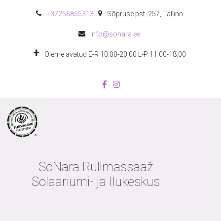
+372
56855313
Sõpruse pst. 257
,
Tallinn
info@sonara.ee
Oleme avatud E-R 10.00-20.00 L-P 11.00-18.00
SoNara Rullmassaaž
Solaariumi- ja Ilukeskus