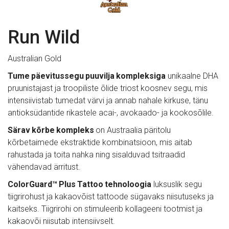
Run Wild
Australian Gold
Tume
päevitussegu
puuvilja
kompleksiga
 unikaalne DHA 
pruunistajast ja troopiliste õlide triost koosnev segu, mis 
intensiivistab tumedat värvi ja annab nahale kirkuse, tänu 
antioksüdantide rikastele acai-, avokaado- ja kookosõlile.
Särav
kõrbe
kompleks
 on Austraalia päritolu 
kõrbetaimede ekstraktide kombinatsioon, mis aitab 
rahustada ja toita nahka ning sisalduvad tsitraadid 
vähendavad ärritust.
ColorGuard™
Plus
Tattoo
tehnoloogia
 luksuslik segu 
tiigrirohust ja kakaovõist tattoode sügavaks niisutuseks ja 
kaitseks. Tiigrirohi on stimuleerib kollageeni tootmist ja 
kakaovõi niisutab intensiivselt.