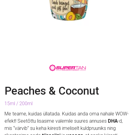
Peaches & Coconut
15ml / 200ml
Me teame, kuidas üllatada. Kuidas anda oma nahale WOW-
efekt! Seetõttu lisasime valemile suures annuses 
DHA
-d, 
mis “värvib” su keha kiiresti imeliselt kuldpruuniks ning 