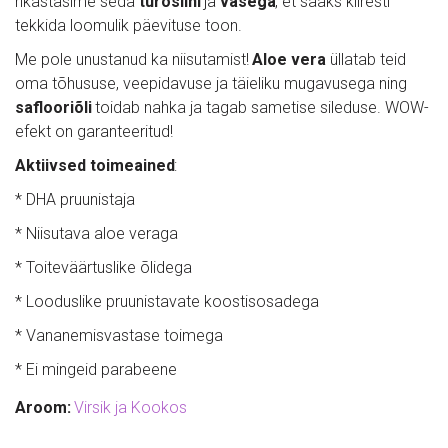
rikastasime seda 
türosiini
 ja 
vasega
, et saaks kiiresti 
tekkida loomulik päevituse toon. 
Me pole unustanud ka niisutamist! 
Aloe vera
 üllatab teid 
oma tõhususe, veepidavuse ja täieliku mugavusega ning 
saflooriõli
 toidab nahka ja tagab sametise sileduse. WOW-
efekt on garanteeritud!
Aktiivsed toimeained
:
* DHA pruunistaja
* Niisutava aloe veraga
* Toiteväärtuslike õlidega
* Looduslike pruunistavate koostisosadega
* Vananemisvastase toimega
* Ei mingeid parabeene
Aroom: 
Virsik ja Kookos