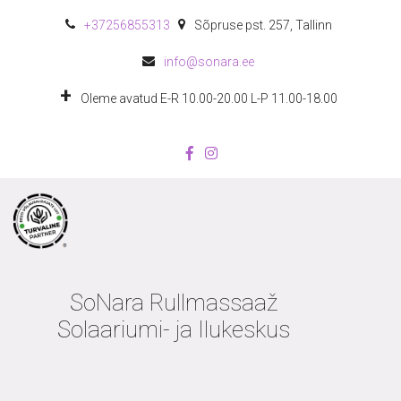
+372
56855313
Sõpruse pst. 257
,
Tallinn
info@sonara.ee
Oleme avatud E-R 10.00-20.00 L-P 11.00-18.00
SoNara Rullmassaaž
Solaariumi- ja Ilukeskus