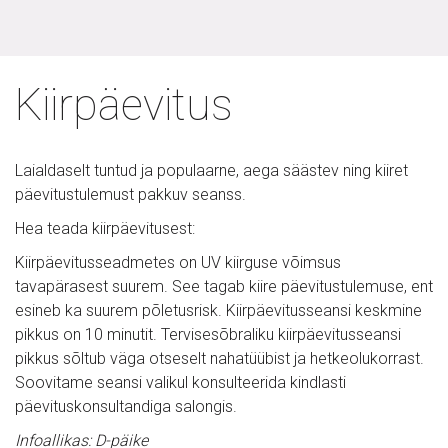
Kiirpäevitus
Laialdaselt tuntud ja populaarne, aega säästev ning kiiret 
päevitustulemust pakkuv seanss. 
Hea teada kiirpäevitusest: 
Kiirpäevitusseadmetes on UV kiirguse võimsus 
tavapärasest suurem. See tagab kiire päevitustulemuse, ent 
esineb ka suurem põletusrisk. Kiirpäevitusseansi keskmine 
pikkus on 10 minutit. Tervisesõbraliku kiirpäevitusseansi 
pikkus sõltub väga otseselt nahatüübist ja hetkeolukorrast. 
Soovitame seansi valikul konsulteerida kindlasti 
päevituskonsultandiga salongis.
Infoallikas: D-päike 