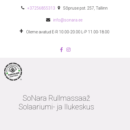
+372
56855313
Sõpruse pst. 257
,
Tallinn
info@sonara.ee
Oleme avatud E-R 10.00-20.00 L-P 11.00-18.00
SoNara Rullmassaaž
Solaariumi- ja Ilukeskus