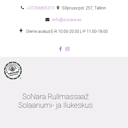
+372
56855313
Sõpruse pst. 257
,
Tallinn
info@sonara.ee
Oleme avatud E-R 10.00-20.00 L-P 11.00-18.00
SoNara Rullmassaaž
Solaariumi- ja Ilukeskus