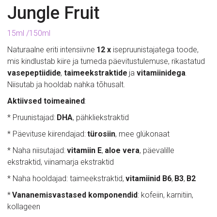
Jungle Fruit
15ml /150ml
Naturaalne eriti intensiivne 
12 x
 isepruunistajatega toode, 
mis kindlustab kiire ja tumeda päevitustulemuse, rikastatud 
vasepeptiidide
, 
taimeekstraktide
 ja 
vitamiinidega
. 
Niisutab ja hooldab nahka tõhusalt. 
Aktiivsed toimeained
:
* Pruunistajad: 
DHA
, pähkliekstraktid
* Päevituse kiirendajad: 
türosiin
, mee glükonaat
* Naha niisutajad: 
vitamiin E
, 
aloe vera
, päevalille 
ekstraktid, viinamarja ekstraktid
* Naha hooldajad: taimeekstraktid, 
vitamiinid B6
, 
B3
, 
B2
* 
Vananemisvastased komponendid
: kofeiin, karnitiin, 
kollageen