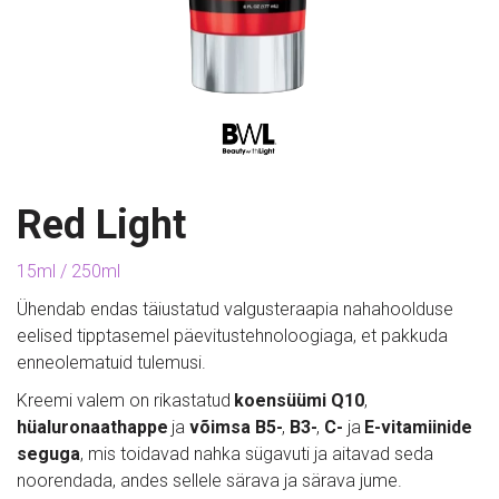
Red Light
15ml / 250ml
Ühendab endas täiustatud valgusteraapia nahahoolduse 
eelised tipptasemel päevitustehnoloogiaga, et pakkuda 
enneolematuid tulemusi. 
Kreemi valem on rikastatud 
koensüümi Q10
, 
hüaluronaathappe
 ja 
võimsa B5-
, 
B3-
, 
C-
 ja 
E-vitamiinide 
seguga
, mis toidavad nahka sügavuti ja aitavad seda 
noorendada, andes sellele särava ja särava jume. 