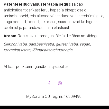
Patenteeritud valgusteraapia segu
 sisaldab 
antioksüdantiderikast feruulhapet ja tripeptiidseid 
aminohappeid, mis aitavad vähendada vananemisilminguid, 
nagu peened jooned ja kortsud, suurendavad kollageeni 
tootmist ja parandavad naha elastsust.   
Aroom
: Rahustav kummel, linaõie ja lillelõhna nootidega
Silikoonivaba, parabeenivaba, gluteenivaba, vegan, 
loomakatseteta, lõhnakaitsetehnoloogia
Allikas: peaktanningandbeautysupplies
MySonara OÜ, reg. nr. 16309490 