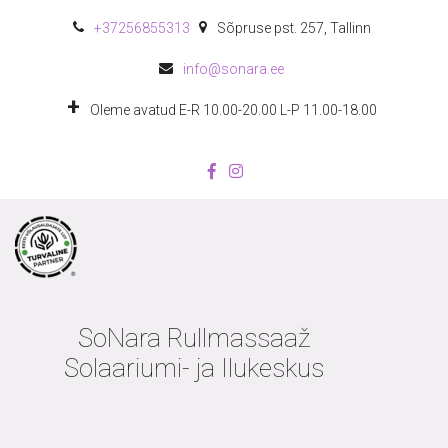
+372
56855313
Sõpruse pst. 257
,
Tallinn
info@sonara.ee
Oleme avatud E-R 10.00-20.00 L-P 11.00-18.00
SoNara Rullmassaaž
Solaariumi- ja Ilukeskus