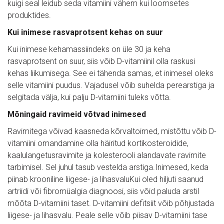
kuigi seal leidub seda vitamiini vähem kui loomsetes
produktides.
Kui inimese rasvaprotsent kehas on suur
Kui inimese kehamassiindeks on üle 30 ja keha
rasvaprotsent on suur, siis võib D-vitamiinil olla raskusi
kehas liikumisega. See ei tähenda samas, et inimesel oleks
selle vitamiini puudus. Vajadusel võib suhelda perearstiga ja
selgitada välja, kui palju D-vitamiini tuleks võtta.
Mõningaid ravimeid võtvad inimesed
Ravimitega võivad kaasneda kõrvaltoimed, mistõttu võib D-
vitamiini omandamine olla häiritud kortikosteroidide,
kaalulangetusravimite ja kolesterooli alandavate ravimite
tarbimisel. Sel juhul tasub vestelda arstiga.Inimesed, keda
piinab krooniline liigese- ja lihasvaluKui oled hiljuti saanud
artriidi või fibromüalgia diagnoosi, siis võid paluda arstil
mõõta D-vitamiini taset. D-vitamiini defitsiit võib põhjustada
liigese- ja lihasvalu. Peale selle võib piisav D-vitamiini tase