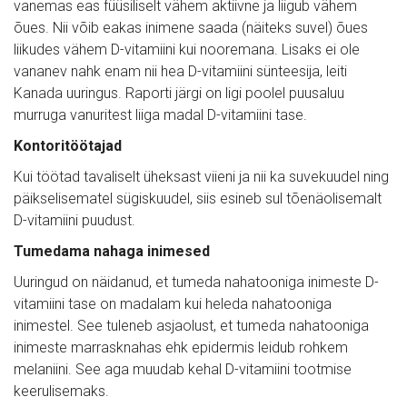
vanemas eas füüsiliselt vähem aktiivne ja liigub vähem
õues. Nii võib eakas inimene saada (näiteks suvel) õues
liikudes vähem D-vitamiini kui nooremana. Lisaks ei ole
vananev nahk enam nii hea D-vitamiini sünteesija, leiti
Kanada uuringus. Raporti järgi on ligi poolel puusaluu
murruga vanuritest liiga madal D-vitamiini tase.
Kontoritöötajad
Kui töötad tavaliselt üheksast viieni ja nii ka suvekuudel ning
päikselisematel sügiskuudel, siis esineb sul tõenäolisemalt
D-vitamiini puudust.
Tumedama nahaga inimesed
Uuringud on näidanud, et tumeda nahatooniga inimeste D-
vitamiini tase on madalam kui heleda nahatooniga
inimestel. See tuleneb asjaolust, et tumeda nahatooniga
inimeste marrasknahas ehk epidermis leidub rohkem
melaniini. See aga muudab kehal D-vitamiini tootmise
keerulisemaks.