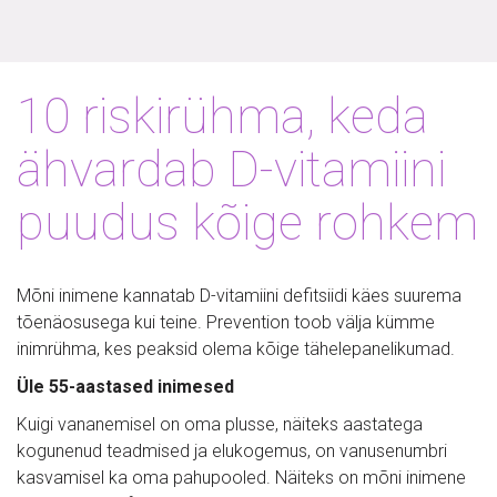
10 riskirühma, keda
ähvardab D-vitamiini
puudus kõige rohkem
Mõni inimene kannatab D-vitamiini defitsiidi käes suurema
tõenäosusega kui teine. Prevention toob välja kümme
inimrühma, kes peaksid olema kõige tähelepanelikumad.
Üle 55-aastased inimesed
Kuigi vananemisel on oma plusse, näiteks aastatega
kogunenud teadmised ja elukogemus, on vanusenumbri
kasvamisel ka oma pahupooled. Näiteks on mõni inimene