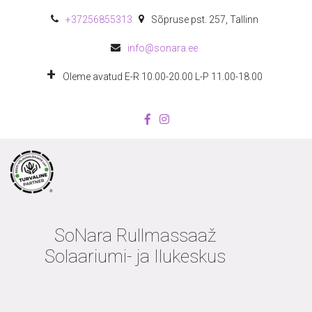
+372
56855313
Sõpruse pst. 257
,
Tallinn
info@sonara.ee
Oleme avatud E-R 10.00-20.00 L-P 11.00-18.00
SoNara Rullmassaaž
Solaariumi- ja Ilukeskus