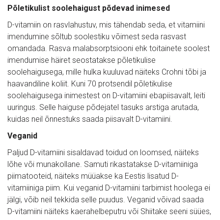
Põletikulist soolehaigust põdevad inimesed
D-vitamiin on rasvlahustuv, mis tähendab seda, et vitamiini
imendumine sõltub soolestiku võimest seda rasvast
omandada. Rasva malabsorptsiooni ehk toitainete soolest
imendumise häiret seostatakse põletikulise
soolehaigusega, mille hulka kuuluvad näiteks Crohni tõbi ja
haavandiline koliit. Kuni 70 protsendil põletikulise
soolehaigusega inimestest on D-vitamiini ebapiisavalt, leiti
uuringus. Selle haiguse põdejatel tasuks arstiga arutada,
kuidas neil õnnestuks saada piisavalt D-vitamiini.
Veganid
Paljud D-vitamiini sisaldavad toidud on loomsed, näiteks
lõhe või munakollane. Samuti rikastatakse D-vitamiiniga
piimatooteid, näiteks müüakse ka Eestis lisatud D-
vitamiiniga piim. Kui veganid D-vitamiini tarbimist hoolega ei
jälgi, võib neil tekkida selle puudus. Veganid võivad saada
D-vitamiini näiteks kaerahelbeputru või Shiitake seeni süües,