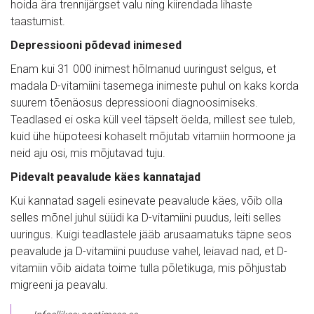
hoida ära trennijärgset valu ning kiirendada lihaste
taastumist.
Depressiooni põdevad inimesed
Enam kui 31 000 inimest hõlmanud uuringust selgus, et
madala D-vitamiini tasemega inimeste puhul on kaks korda
suurem tõenäosus depressiooni diagnoosimiseks.
Teadlased ei oska küll veel täpselt öelda, millest see tuleb,
kuid ühe hüpoteesi kohaselt mõjutab vitamiin hormoone ja
neid aju osi, mis mõjutavad tuju.
Pidevalt peavalude käes kannatajad
Kui kannatad sageli esinevate peavalude käes, võib olla
selles mõnel juhul süüdi ka D-vitamiini puudus, leiti selles
uuringus. Kuigi teadlastele jääb arusaamatuks täpne seos
peavalude ja D-vitamiini puuduse vahel, leiavad nad, et D-
vitamiin võib aidata toime tulla põletikuga, mis põhjustab
migreeni ja peavalu.